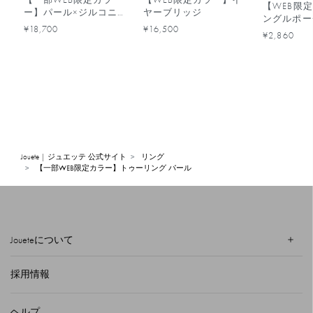
【WEB限
ー】パール×ジルコニ
ヤーブリッジ
ングルポー
ア フォークリング
¥18,700
¥16,500
¥2,860
Jouete | ジュエッテ 公式サイト
リング
【一部WEB限定カラー】トゥーリング パール
Joueteについて
採用情報
ヘルプ