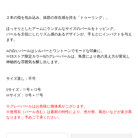
２本の指を包み込み、抜群の存在感を誇る「トゥーリング」。
ほっそりとしたアームにランダムなサイズのパールをトッピング。
パールを主役にしたリズム感のあるデザインが、手もとにインパクトを与え
ます。
Aの白いパールはシルバーとワントーンでモードな印象に。
WEBストア限定カラーBのグレーパールは、角度により色の見え方が変化し
神秘的な雰囲気を醸し出します。
サイズ直し：不可
Sサイズ：11号＋13号
Mサイズ：15号＋17号
※グレーパールはお色味に個体差がございます。
※使用石（パール含む）は素材の特性により、色や形、風合いなどが多少異
なります。予めご了承ください。