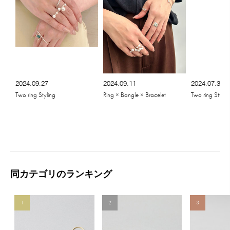
2024.09.27
2024.09.11
2024.07.31
Two ring Styling
Ring × Bangle × Bracelet
Two ring Stylin
同カテゴリのランキング
1
2
3