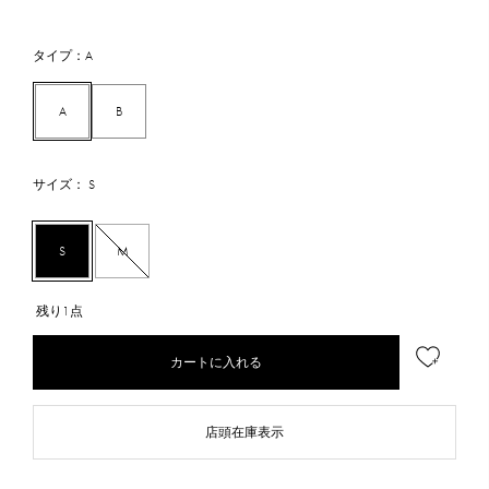
タイプ：A
A
B
サイズ： S
S
M
残り1点
カートに入れる
店頭在庫表示