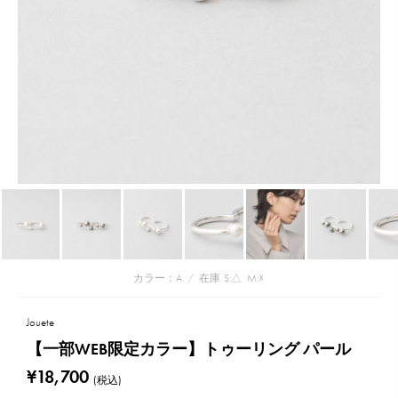
カラー：A
/
在庫
S:△
M:☓
Jouete
【一部WEB限定カラー】トゥーリング パール
¥18,700
(税込)