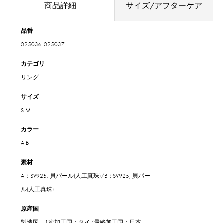
商品詳細
サイズ/アフターケア
品番
025036-025037
カテゴリ
リング
サイズ
S
M
カラー
A
B
素材
A：SV925, 貝パール(人工真珠)/B：SV925, 貝パー
ル(人工真珠)
原産国
製造国 1次加工国：タイ/最終加工国：日本