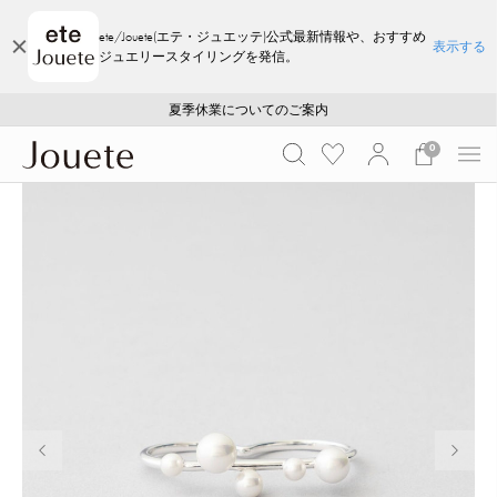
ete/Jouete(エテ・ジュエッテ)公式最新情報や、おすすめ
表示する
ジュエリースタイリングを発信。
ご注文いただいたお品物のお届け状況について
ご注文いただいたお品物のお届け状況について
夏季休業についてのご案内
WEB LIMITED ITEMS >>
採用のご案内
採用のご案内
0
前の画像
次の画