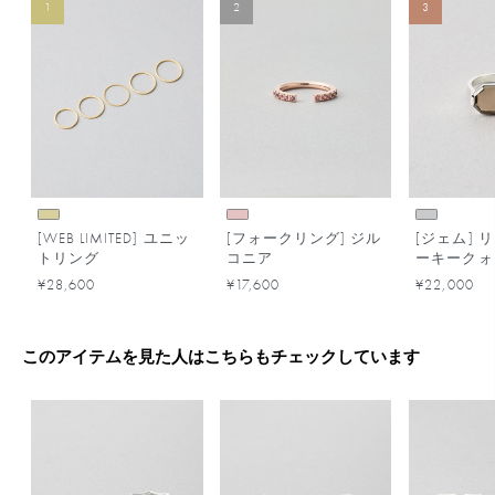
1
2
3
[WEB LIMITED] ユニッ
[フォークリング] ジル
[ジェム] 
トリング
コニア
ーキークォ
¥28,600
¥17,600
¥22,000
このアイテムを見た人はこちらもチェックしています