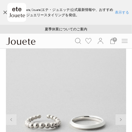
ete/Jouete(エテ・ジュエッテ)公式最新情報や、おすすめ
表示する
ジュエリースタイリングを発信。
ご注文いただいたお品物のお届け状況について
ご注文いただいたお品物のお届け状況について
夏季休業についてのご案内
WEB LIMITED ITEMS >>
採用のご案内
採用のご案内
0
前の画像
次の画