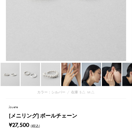
カラー：シルバー
/
在庫
S:△
M:△
Jouete
[メニリング] ボールチェーン
¥27,500
(税込)