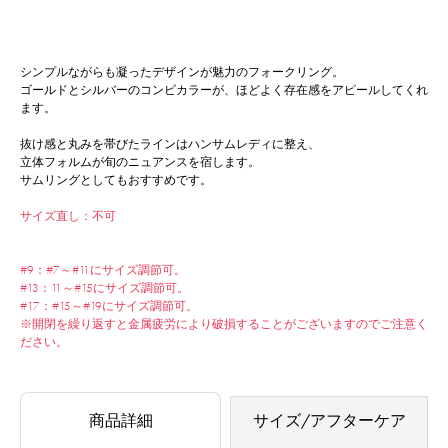
シンプルながらも凝ったデザインが魅力のフォークリング。
ゴールドとシルバーのコンビカラーが、ほどよく存在感をアピールしてくれ
ます。
抜け感と丸みを帯びたラインはハンサムレディに整え、
立体フォルムが旬のニュアンスを宿します。
サムリングとしてもおすすめです。
サイズ直し：不可
#9：#7～#11にサイズ調節可。
#13：11～#15にサイズ調節可。
#17：#15～#19にサイズ調節可。
※開閉を繰り返すと金属疲労により破損することがございますのでご注意く
ださい。
商品詳細
サイズ/アフターケア