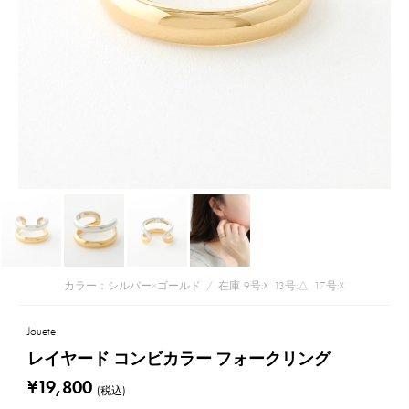
カラー：シルバー×ゴールド
/
在庫
9号:☓
13号:△
17号:☓
Jouete
レイヤード コンビカラー フォークリング
¥19,800
(税込)