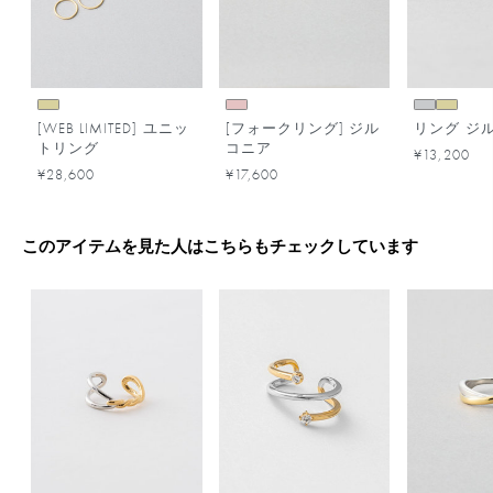
[WEB LIMITED] ユニッ
[フォークリング] ジル
リング ジ
トリング
コニア
¥13,200
¥28,600
¥17,600
このアイテムを見た人はこちらもチェックしています