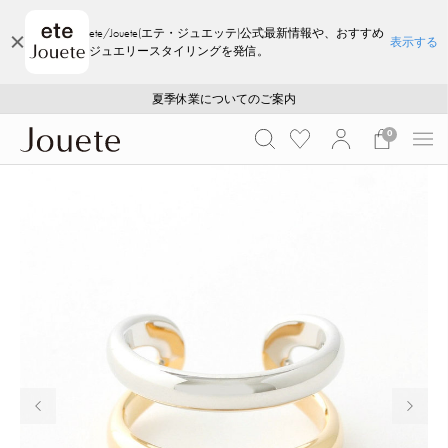
ete/Jouete(エテ・ジュエッテ)公式最新情報や、おすすめ
表示する
ジュエリースタイリングを発信。
ご注文いただいたお品物のお届け状況について
ご注文いただいたお品物のお届け状況について
夏季休業についてのご案内
WEB LIMITED ITEMS >>
採用のご案内
採用のご案内
0
前の画像
次の画