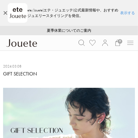
ete/Jouete(エテ・ジュエッテ)公式最新情報や、おすすめ
表示する
ジュエリースタイリングを発信。
ご注文いただいたお品物のお届け状況について
ご注文いただいたお品物のお届け状況について
夏季休業についてのご案内
WEB LIMITED ITEMS >>
採用のご案内
採用のご案内
0
2024.03.08
GIFT SELECTION