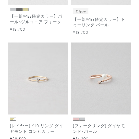
2 type
【一部WEB限定カラー】パ
【一部WEB限定カラー】ト
ール×ジルコニア フォークリ
ゥーリング パール
ング
¥18,700
¥18,700
[レイヤー] K10 リング ダイ
[フォークリング] ダイヤモ
ヤモンド コンビカラー
ンド×パール
¥38,500
¥14,300