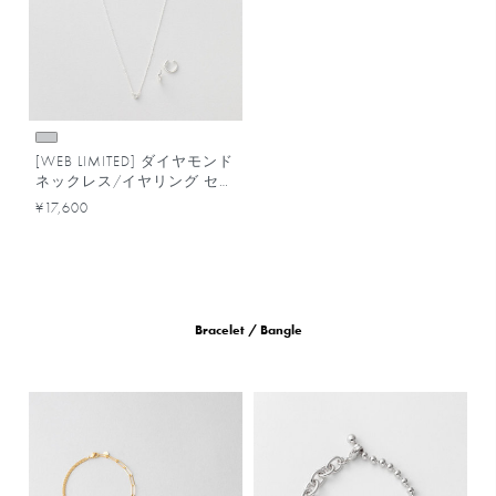
[WEB LIMITED] ダイヤモンド
ネックレス/イヤリング セッ
ト
¥17,600
Bracelet / Bangle