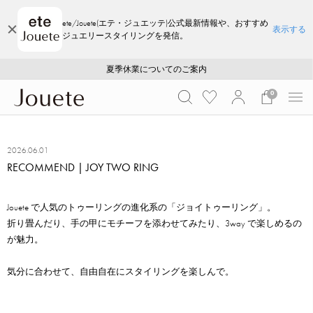
ete/Jouete(エテ・ジュエッテ)公式最新情報や、おすすめ
表示する
ジュエリースタイリングを発信。
ご注文いただいたお品物のお届け状況について
ご注文いただいたお品物のお届け状況について
夏季休業についてのご案内
WEB LIMITED ITEMS >>
採用のご案内
採用のご案内
0
2026.06.01
RECOMMEND | JOY TWO RING
Jouete で人気のトゥーリングの進化系の「ジョイトゥーリング」。
折り畳んだり、手の甲にモチーフを添わせてみたり、3way で楽しめるの
が魅力。
気分に合わせて、自由自在にスタイリングを楽しんで。