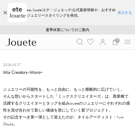
ete/Jouete(エテ・ジュエッテ)公式最新情報や、おすすめ
表示する
ジュエリースタイリングを発信。
ご注文いただいたお品物のお届け状況について
ご注文いただいたお品物のお届け状況について
夏季休業についてのご案内
WEB LIMITED ITEMS >>
採用のご案内
採用のご案内
0
2026.05.27
Mix Creators~Mora~
ジュエリーの可能性を、もっと自由に、もっと横断的に広げていく。
そんな想いからスタートした「ミックスクリエイターズ」は、異業種で
活躍するクリエイターとタッグを組みJoueteのジュエリーにそれぞれの感
性を混ぜ合わせて新しい価値を形にしていく新プロジェクト。
その記念すべき第一弾として迎えたのが、ネイルアーティスト・Yumi
Otsuka。