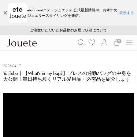
ete/Jouete(エテ・ジュエッテ)公式最新情報や、おすすめ
表示する
ジュエリースタイリングを発信。
ご注文いただいたお品物のお届け状況について
ご注文いただいたお品物のお届け状況について
夏季休業についてのご案内
WEB LIMITED ITEMS >>
採用のご案内
採用のご案内
0
2026.04.17
YouTube｜【What's in my bag?】プレスの通勤バッグの中身を
大公開！毎日持ち歩くリアル愛用品・必需品を紹介します