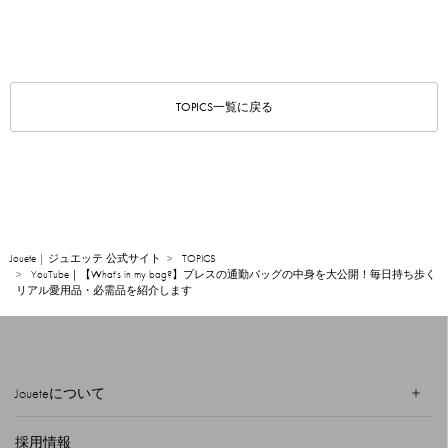
TOPICS一覧に戻る
Jouete | ジュエッテ 公式サイト
TOPICS
YouTube｜【What's in my bag?】プレスの通勤バッグの中身を大公開！毎日持ち歩く
リアル愛用品・必需品を紹介します
Joueteについて
採用情報