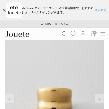
ete/Jouete(エテ・ジュエッテ)公式最新情報や、おすすめ
表示する
ジュエリースタイリングを発信。
ご注文いただいたお品物のお届け状況について
ご注文いただいたお品物のお届け状況について
夏季休業についてのご案内
WEB LIMITED ITEMS >>
採用のご案内
採用のご案内
0
前の画像
次の画