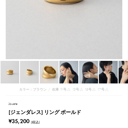
カラー：ブラウン
/
在庫
11号:△
13号:△
15号:△
17号:△
Jouete
[ジェンダレス] リング ボールド
¥35,200
(税込)