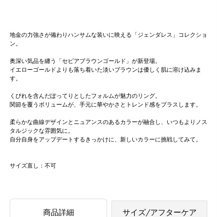
地金の力強さが備わりハンサムな装いに映える「ジェンダレス」コレクショ
ン。
奥深い気品を纏う「セピアブラウンゴールド」が新登場。
イエローゴールドよりも落ち着いた淡いブラウンは優しく肌に溶け込みま
す。
くびれを含んだぽってりとしたフォルムが魅力のリング。
関節を覆うボリュームが、手元に華やかさとトレンド感をプラスします。
柔らかな曲線デザインとニュアンスのあるカラーが融合し、いつもよりノス
タルジックな雰囲気に。
自分自身をアップデートするきっかけに、新しいカラーに挑戦してみて。
サイズ直し：不可
商品詳細
サイズ/アフターケア