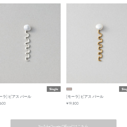
Single
Sin
ーラ] ピアス パール
[モーラ] ピアス パール
,600
¥19,800
YouTube”Jouete Official”はこちら