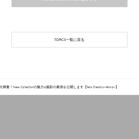
TOPICS一覧に戻る
奮！New Collectionの魅力&撮影の裏側を公開します【Mix Creators~Mora~】