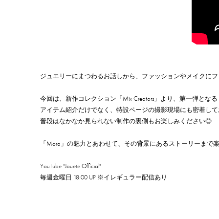
ジュエリーにまつわるお話しから、ファッションやメイクにフォーカスした企
今回は、新作コレクション「Mix Creators」より、第一弾とな
アイテム紹介だけでなく、特設ページの撮影現場にも密着して
普段はなかなか見られない制作の裏側もお楽しみください◎
「Mora」の魅力とあわせて、その背景にあるストーリーま
YouTube
"Jouete Official"
毎週金曜日 18:00 UP ※イレギュラー配信あり