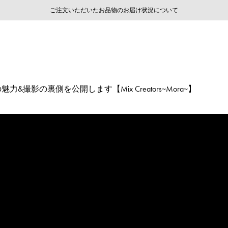
ご注文いただいたお品物のお届け状況について
ご注文いただいたお品物のお届け状況について
夏季休業についてのご案内
WEB LIMITED ITEMS >>
採用のご案内
採用のご案内
nの魅力&撮影の裏側を公開します【Mix Creators~Mora~】