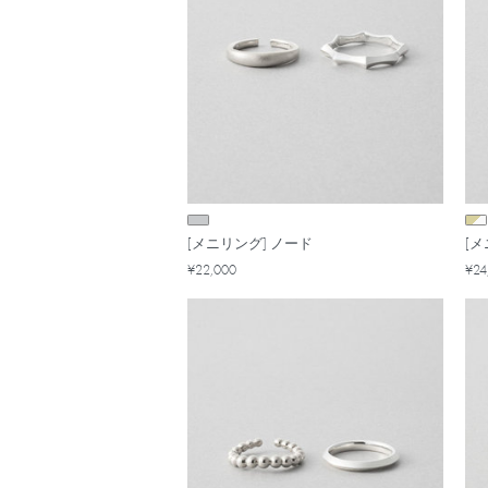
[メニリング] ノード
[
¥22,000
¥24