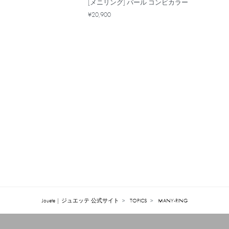
[メニリング] パール コンビカラー
¥20,900
Jouete | ジュエッテ 公式サイト
TOPICS
MANY-RING