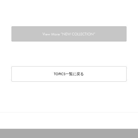
View More ”NEW COLLECTION”
TOPICS一覧に戻る