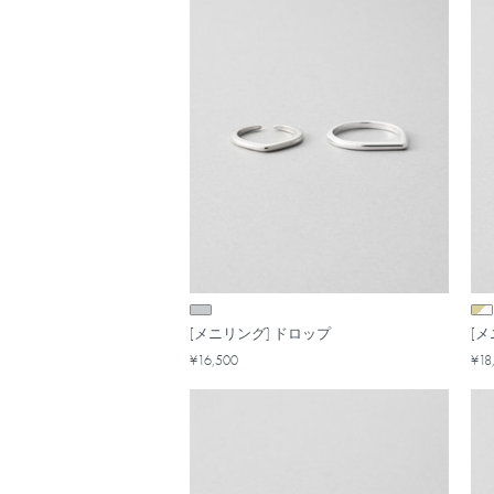
[メニリング] ドロップ
[
¥16,500
¥18