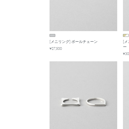
[メニリング] ボールチェーン
[
ー
¥27,500
¥30