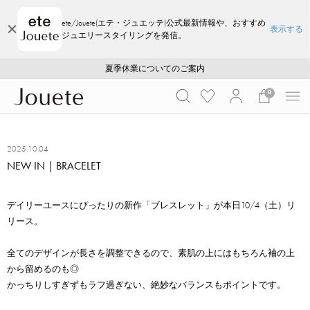
ete/Jouete(エテ・ジュエッテ)公式最新情報や、おすすめ
表示する
ジュエリースタイリングを発信。
ご注文いただいたお品物のお届け状況について
ご注文いただいたお品物のお届け状況について
夏季休業についてのご案内
WEB LIMITED ITEMS >>
採用のご案内
採用のご案内
0
2025.10.04
NEW IN｜BRACELET
デイリーユースにぴったりの新作「ブレスレット」が本日10/4（土）リ
リース。
全てのデザインが長さを調整できるので、素肌の上にはもちろん袖の上
から留めるのも◎
かっちりしすぎずもラフ過ぎない、絶妙なバランスもポイントです。