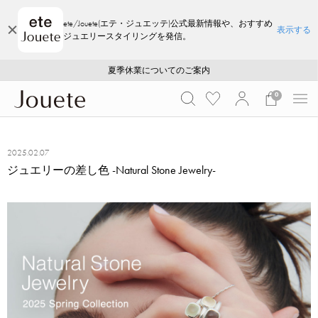
ete/Jouete(エテ・ジュエッテ)公式最新情報や、おすすめ
表示する
ジュエリースタイリングを発信。
ご注文いただいたお品物のお届け状況について
ご注文いただいたお品物のお届け状況について
夏季休業についてのご案内
WEB LIMITED ITEMS >>
採用のご案内
採用のご案内
0
2025.02.07
ジュエリーの差し色 -Natural Stone Jewelry-