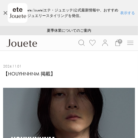
ete/Jouete(エテ・ジュエッテ)公式最新情報や、おすすめ
表示する
ジュエリースタイリングを発信。
ご注文いただいたお品物のお届け状況について
ご注文いただいたお品物のお届け状況について
夏季休業についてのご案内
WEB LIMITED ITEMS >>
採用のご案内
採用のご案内
0
2024.11.01
【HOUYHNHNM 掲載】