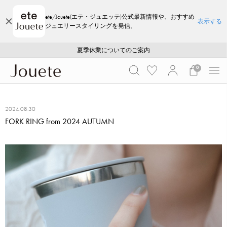
ete/Jouete(エテ・ジュエッテ)公式最新情報や、おすすめ
表示する
ジュエリースタイリングを発信。
ご注文いただいたお品物のお届け状況について
ご注文いただいたお品物のお届け状況について
夏季休業についてのご案内
WEB LIMITED ITEMS >>
採用のご案内
採用のご案内
0
2024.08.30
FORK RING from 2024 AUTUMN