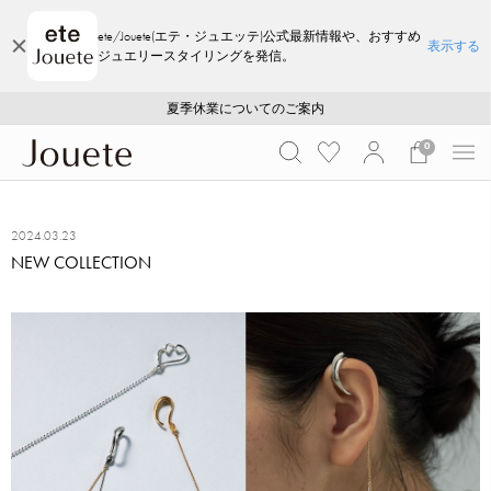
ete/Jouete(エテ・ジュエッテ)公式最新情報や、おすすめ
表示する
ジュエリースタイリングを発信。
ご注文いただいたお品物のお届け状況について
ご注文いただいたお品物のお届け状況について
夏季休業についてのご案内
WEB LIMITED ITEMS >>
採用のご案内
採用のご案内
0
2024.03.23
NEW COLLECTION