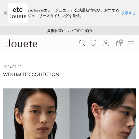
ete/Jouete(エテ・ジュエッテ)公式最新情報や、おすすめ
表示する
ジュエリースタイリングを発信。
ご注文いただいたお品物のお届け状況について
ご注文いただいたお品物のお届け状況について
夏季休業についてのご案内
WEB LIMITED ITEMS >>
採用のご案内
採用のご案内
0
2024.01.22
WEB LIMITED COLLECTION