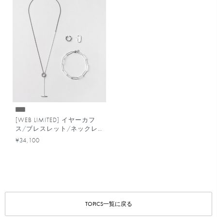
[WEB LIMITED] イヤーカフ
ス/ブレスレット/ネックレ
ス セット
¥34,100
TOPICS一覧に戻る