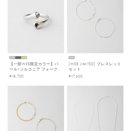
【一部WEB限定カラー】パ
[WEB LIMITED] ブレスレット
ール×ジルコニア フォークリ
セット
ング
¥18,700
¥17,600