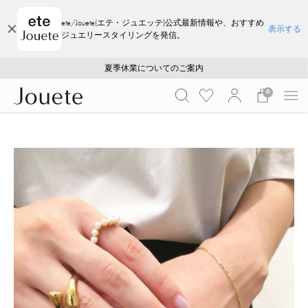
ete/Jouete(エテ・ジュエッテ)公式最新情報や、おすすめ
表示する
ジュエリースタイリングを発信。
ご注文いただいたお品物のお届け状況について
ご注文いただいたお品物のお届け状況について
夏季休業についてのご案内
WEB LIMITED ITEMS >>
採用のご案内
採用のご案内
0