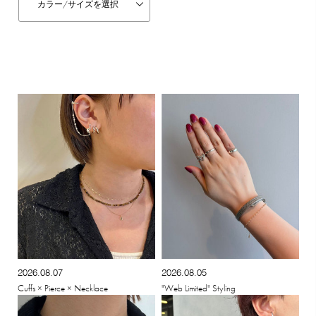
カラー/
サイズを選択
2026.08.07
2026.08.05
Cuffs × Pierce × Necklace
"Web Limited" Styling