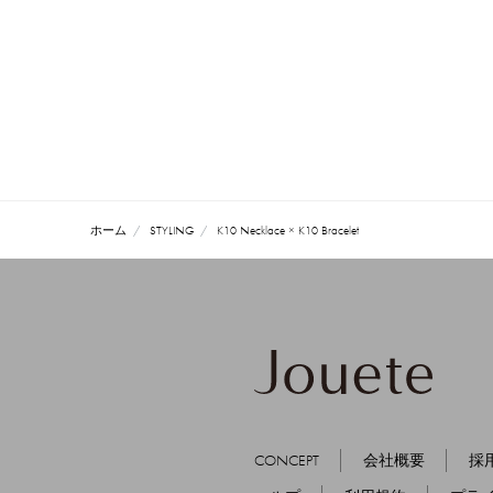
ホーム
STYLING
K10 Necklace × K10 Bracelet
CONCEPT
会社概要
採