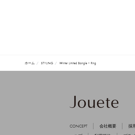
ホーム
STYLING
Winter Limited Bangle × Ring
CONCEPT
会社概要
採