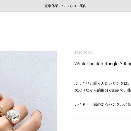
ご注文いただいたお品物のお届け状況について
ご注文いただいたお品物のお届け状況について
夏季休業についてのご案内
WEB LIMITED ITEMS >>
採用のご案内
採用のご案内
2020.10.05
Winter Limited Bangle × Rin
ぷっくりと膨らんだSVリングは
大ぶりながら腕部分が細身で、
レイヤード感のあるバングルと