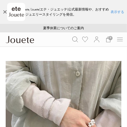
ete/Jouete(エテ・ジュエッテ)公式最新情報や、おすすめ
表示する
ジュエリースタイリングを発信。
ご注文いただいたお品物のお届け状況について
ご注文いただいたお品物のお届け状況について
夏季休業についてのご案内
WEB LIMITED ITEMS >>
採用のご案内
採用のご案内
0