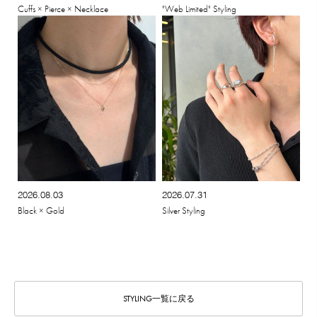
Cuffs × Pierce × Necklace
"Web Limited" Styling
2026.08.03
2026.07.31
Black × Gold
Silver Styling
STYLING一覧に戻る