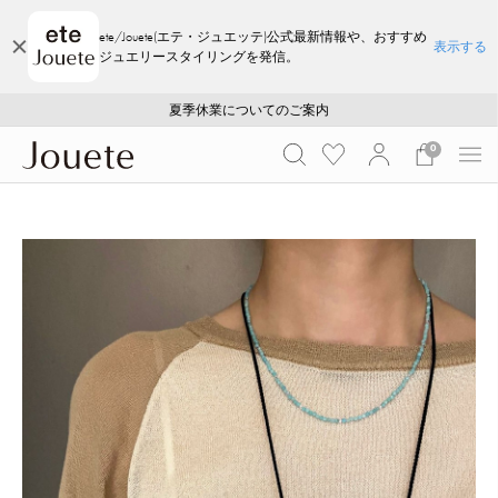
ete/Jouete(エテ・ジュエッテ)公式最新情報や、おすすめ
表示する
ジュエリースタイリングを発信。
ご注文いただいたお品物のお届け状況について
ご注文いただいたお品物のお届け状況について
夏季休業についてのご案内
WEB LIMITED ITEMS >>
採用のご案内
採用のご案内
0