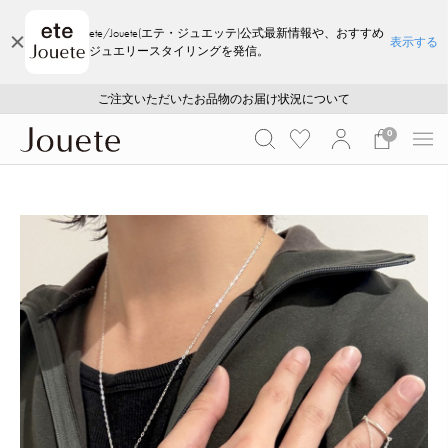
ete/Jouete(エテ・ジュエッテ)公式最新情報や、おすすめ
表示する
ジュエリースタイリングを発信。
ご注文いただいたお品物のお届け状況について
ご注文いただいたお品物のお届け状況について
夏季休業についてのご案内
WEB LIMITED ITEMS >>
採用のご案内
採用のご案内
0