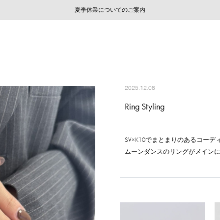
ご注文いただいたお品物のお届け状況について
ご注文いただいたお品物のお届け状況について
夏季休業についてのご案内
WEB LIMITED ITEMS >>
採用のご案内
採用のご案内
2025.12.08
Ring Styling
SV×K10でまとまりのあるコー
ムーンダンスのリングがメイン