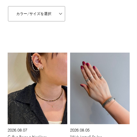
カラー/
サイズを選択
2026.08.07
2026.08.05
Cuffs × Pierce × Necklace
"Web Limited" Styling