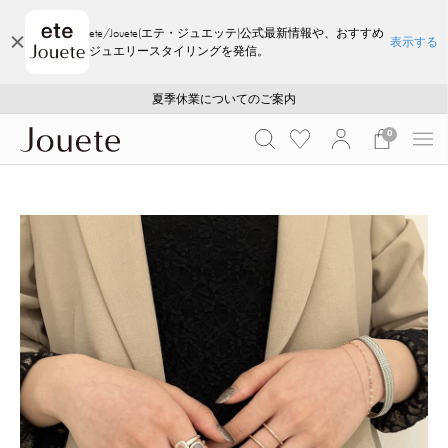
ete/Jouete(エテ・ジュエッテ)公式最新情報や、おすすめ
表示する
ジュエリースタイリングを発信。
ご注文いただいたお品物のお届け状況について
ご注文いただいたお品物のお届け状況について
夏季休業についてのご案内
WEB LIMITED ITEMS >>
採用のご案内
採用のご案内
0