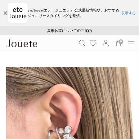
ete/Jouete(エテ・ジュエッテ)公式最新情報や、おすすめ
表示する
ジュエリースタイリングを発信。
ご注文いただいたお品物のお届け状況について
ご注文いただいたお品物のお届け状況について
夏季休業についてのご案内
WEB LIMITED ITEMS >>
採用のご案内
採用のご案内
0