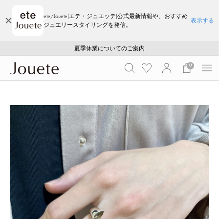
ete/Jouete(エテ・ジュエッテ)公式最新情報や、おすすめ
表示する
ジュエリースタイリングを発信。
ご注文いただいたお品物のお届け状況について
ご注文いただいたお品物のお届け状況について
夏季休業についてのご案内
WEB LIMITED ITEMS >>
採用のご案内
採用のご案内
0