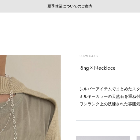
ご注文いただいたお品物のお届け状況について
ご注文いただいたお品物のお届け状況について
夏季休業についてのご案内
WEB LIMITED ITEMS >>
採用のご案内
採用のご案内
2025.04.07
Ring × Necklace
シルバーアイテムでまとめたス
ミルキーカラーの天然石を重ね
ワンランク上の洗練された雰囲