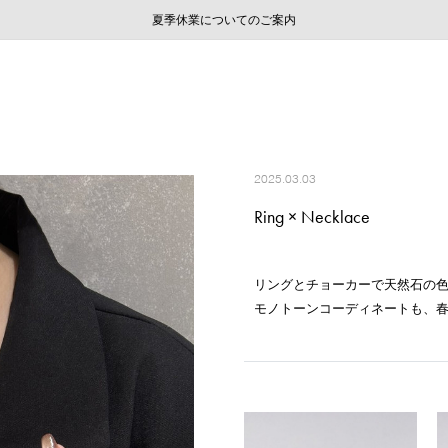
ご注文いただいたお品物のお届け状況について
ご注文いただいたお品物のお届け状況について
夏季休業についてのご案内
WEB LIMITED ITEMS >>
採用のご案内
採用のご案内
2025.03.03
Ring × Necklace
リングとチョーカーで天然石の
モノトーンコーディネートも、