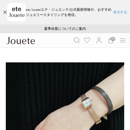
ete/Jouete(エテ・ジュエッテ)公式最新情報や、おすすめ
表示する
ジュエリースタイリングを発信。
ご注文いただいたお品物のお届け状況について
ご注文いただいたお品物のお届け状況について
夏季休業についてのご案内
WEB LIMITED ITEMS >>
採用のご案内
採用のご案内
0