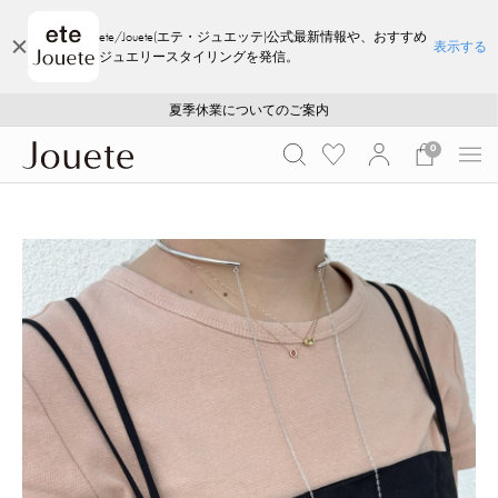
ete/Jouete(エテ・ジュエッテ)公式最新情報や、おすすめ
表示する
ジュエリースタイリングを発信。
ご注文いただいたお品物のお届け状況について
ご注文いただいたお品物のお届け状況について
夏季休業についてのご案内
WEB LIMITED ITEMS >>
採用のご案内
採用のご案内
0