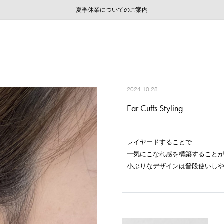
ご注文いただいたお品物のお届け状況について
ご注文いただいたお品物のお届け状況について
夏季休業についてのご案内
WEB LIMITED ITEMS >>
採用のご案内
採用のご案内
2024.10.28
Ear Cuffs Styling
レイヤードすることで
一気にこなれ感を構築すること
小ぶりなデザインは普段使いし