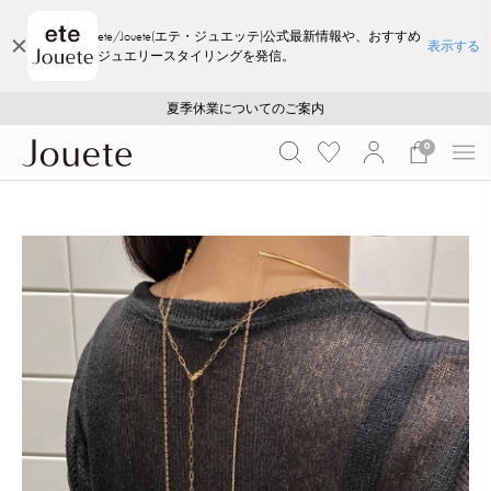
ete/Jouete(エテ・ジュエッテ)公式最新情報や、おすすめ
表示する
ジュエリースタイリングを発信。
ご注文いただいたお品物のお届け状況について
ご注文いただいたお品物のお届け状況について
夏季休業についてのご案内
WEB LIMITED ITEMS >>
採用のご案内
採用のご案内
0