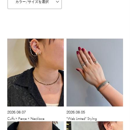
カラー/
サイズを選択
2026.08.07
2026.08.05
Cuffs × Pierce × Necklace
"Web Limited" Styling