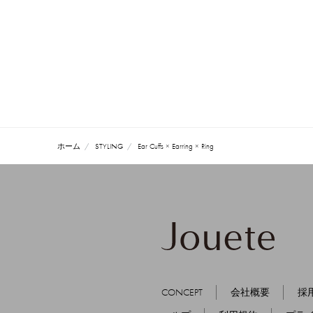
ホーム
STYLING
Ear Cuffs × Earring × Ring
CONCEPT
会社概要
採