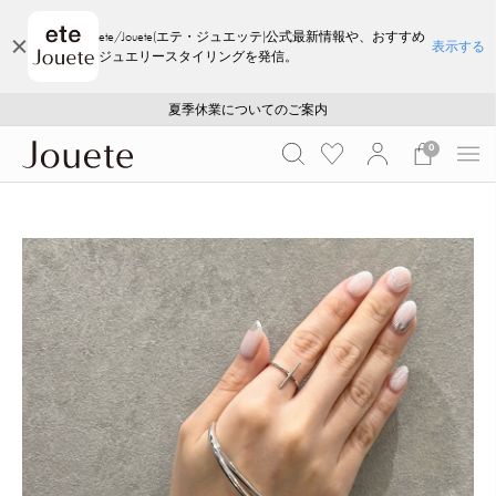
ete/Jouete(エテ・ジュエッテ)公式最新情報や、おすすめ
表示する
ジュエリースタイリングを発信。
ご注文いただいたお品物のお届け状況について
ご注文いただいたお品物のお届け状況について
夏季休業についてのご案内
WEB LIMITED ITEMS >>
採用のご案内
採用のご案内
0