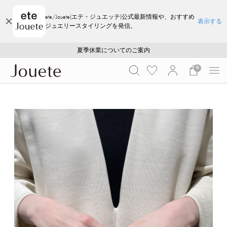
ete/Jouete(エテ・ジュエッテ)公式最新情報や、おすすめ
表示する
ジュエリースタイリングを発信。
ご注文いただいたお品物のお届け状況について
ご注文いただいたお品物のお届け状況について
夏季休業についてのご案内
WEB LIMITED ITEMS >>
採用のご案内
採用のご案内
0