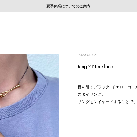
ご注文いただいたお品物のお届け状況について
ご注文いただいたお品物のお届け状況について
夏季休業についてのご案内
WEB LIMITED ITEMS >>
採用のご案内
採用のご案内
2023.09.08
Ring × Necklace
目を引くブラック×イエローゴー
スタイリング。
リングをレイヤードすることで