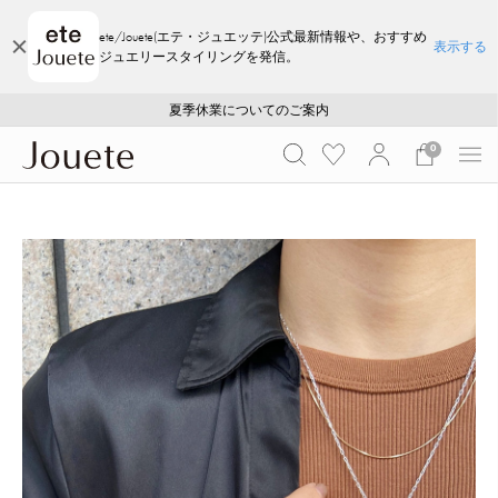
ete/Jouete(エテ・ジュエッテ)公式最新情報や、おすすめ
表示する
ジュエリースタイリングを発信。
ご注文いただいたお品物のお届け状況について
ご注文いただいたお品物のお届け状況について
夏季休業についてのご案内
WEB LIMITED ITEMS >>
採用のご案内
採用のご案内
0