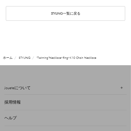
STYLING一覧に戻る
ホーム
STYLING
"Twinning"Necklace×Ring×K10 Chain Necklace
Joueteについて
採用情報
ヘルプ