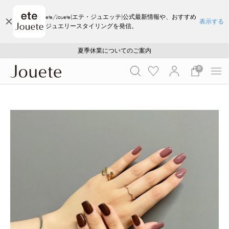
ete/Jouete(エテ・ジュエッテ)公式最新情報や、おすすめ
表示する
ジュエリースタイリングを発信。
ご注文いただいたお品物のお届け状況について
ご注文いただいたお品物のお届け状況について
夏季休業についてのご案内
WEB LIMITED ITEMS >>
採用のご案内
採用のご案内
0