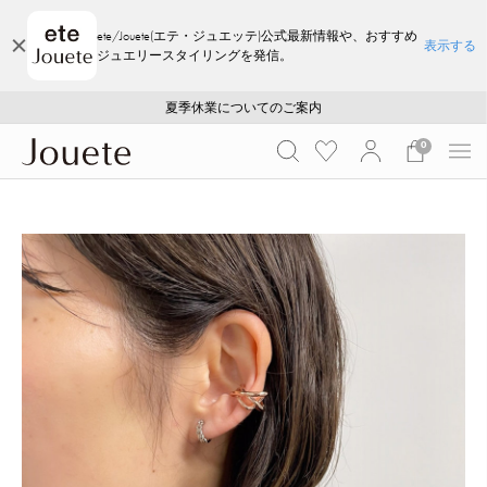
ete/Jouete(エテ・ジュエッテ)公式最新情報や、おすすめ
表示する
ジュエリースタイリングを発信。
ご注文いただいたお品物のお届け状況について
ご注文いただいたお品物のお届け状況について
夏季休業についてのご案内
WEB LIMITED ITEMS >>
採用のご案内
採用のご案内
0