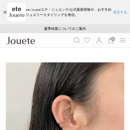
ete/Jouete(エテ・ジュエッテ)公式最新情報や、おすすめ
表示する
ジュエリースタイリングを発信。
ご注文いただいたお品物のお届け状況について
ご注文いただいたお品物のお届け状況について
夏季休業についてのご案内
WEB LIMITED ITEMS >>
採用のご案内
採用のご案内
0