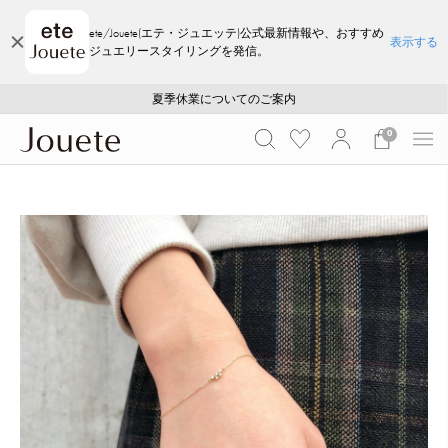
ete/Jouete(エテ・ジュエッテ)公式最新情報や、おすすめ
表示する
ジュエリースタイリングを発信。
ご注文いただいたお品物のお届け状況について
ご注文いただいたお品物のお届け状況について
夏季休業についてのご案内
WEB LIMITED ITEMS >>
採用のご案内
採用のご案内
0