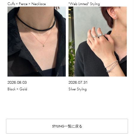
Cuffs × Pierce × Necklace
"Web Limited" Styling
2026.08.03
2026.07.31
Black × Gold
Silver Styling
STYLING一覧に戻る