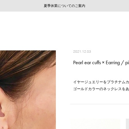
ご注文いただいたお品物のお届け状況について
ご注文いただいたお品物のお届け状況について
夏季休業についてのご案内
WEB LIMITED ITEMS >>
採用のご案内
採用のご案内
2021.12.03
Pearl ear cuffs × Earring / p
イヤージュエリーをプラチナム
ゴールドカラーのネックレスを