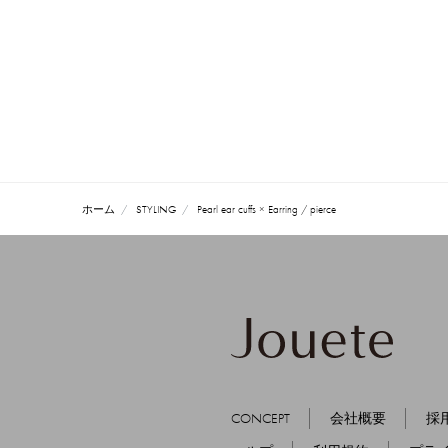
ホーム
STYLING
Pearl ear cuffs × Earring / pierce
CONCEPT
会社概要
採