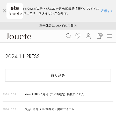
ete/Jouete(エテ・ジュエッテ)公式最新情報や、おすすめ
表示する
ジュエリースタイリングを発信。
ご注文いただいたお品物のお届け状況について
ご注文いただいたお品物のお届け状況について
夏季休業についてのご案内
WEB LIMITED ITEMS >>
採用のご案内
採用のご案内
0
2024.11 PRESS
絞り込み
2024.11.29
Men's PREPPY 1月号（11/29発売）掲載アイテム
2024.11.28
Oggi 1月号（11/28発売）掲載アイテム