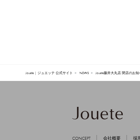
Jouete | ジュエッテ 公式サイト
NEWS
Jouete藤井大丸店 閉店のお
CONCEPT
会社概要
採