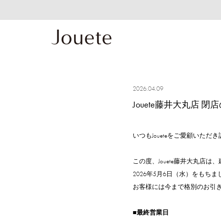
2026.04.09
Jouete藤井大丸店 
いつもJoueteをご愛顧いた
この度、Jouete藤井大丸店は
2026年5月6日（水）をもち
お客様には今まで格別のお引
■最終営業日