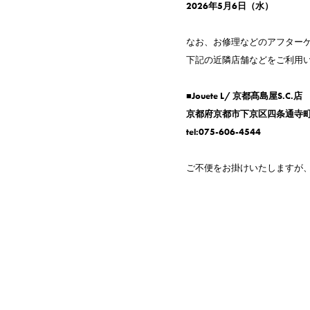
2026年5月6日（水）
なお、お修理などのアフター
下記の近隣店舗などをご利用
■Jouete L/ 京都髙島屋S.C.店
京都府京都市下京区四条通寺町東入2
tel:075-606-4544
ご不便をお掛けいたしますが