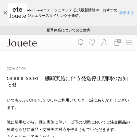
ete/Jouete(エテ・ジュエッテ)公式最新情報や、おすすめ
表示する
ジュエリースタイリングを発信。
ご注文いただいたお品物のお届け状況について
ご注文いただいたお品物のお届け状況について
夏季休業についてのご案内
WEB LIMITED ITEMS >>
採用のご案内
採用のご案内
0
2026.02.06
ONLINE STORE｜棚卸実施に伴う発送停止期間のお知
らせ
いつもJouete ONLINE STOREをご利用いただき、誠にありがとうござい
ます。
誠に勝手ながら、棚卸実施に伴い、以下の期間においてご注文商品の
発送ならびに返品・交換等の対応を停止させていただきます。
あらかじめご了承ください。