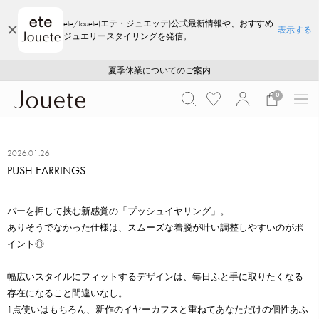
ete/Jouete(エテ・ジュエッテ)公式最新情報や、おすすめ
表示する
ジュエリースタイリングを発信。
ご注文いただいたお品物のお届け状況について
ご注文いただいたお品物のお届け状況について
夏季休業についてのご案内
WEB LIMITED ITEMS >>
採用のご案内
採用のご案内
0
2026.01.26
PUSH EARRINGS
バーを押して挟む新感覚の「プッシュイヤリング」。
ありそうでなかった仕様は、スムーズな着脱が叶い調整しやすいのがポ
イント◎
幅広いスタイルにフィットするデザインは、毎日ふと手に取りたくなる
存在になること間違いなし。
1点使いはもちろん、新作のイヤーカフスと重ねてあなただけの個性あふ