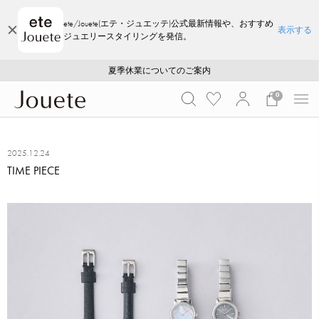
ete/Jouete(エテ・ジュエッテ)公式最新情報や、おすすめ
表示する
ジュエリースタイリングを発信。
ご注文いただいたお品物のお届け状況について
ご注文いただいたお品物のお届け状況について
夏季休業についてのご案内
WEB LIMITED ITEMS >>
採用のご案内
採用のご案内
0
2025.12.24
TIME PIECE