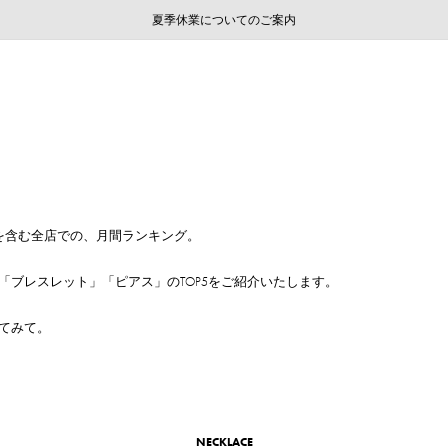
ご注文いただいたお品物のお届け状況について
ご注文いただいたお品物のお届け状況について
夏季休業についてのご案内
WEB LIMITED ITEMS >>
採用のご案内
採用のご案内
アを含む全店での、月間ランキング。
ブレスレット」「ピアス」のTOP5をご紹介いたします。
てみて。
NECKLACE