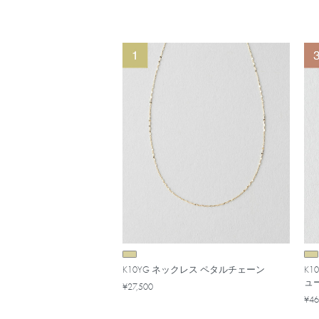
K10YG ネックレス ペタルチェーン
K1
ュ
¥27,500
¥46