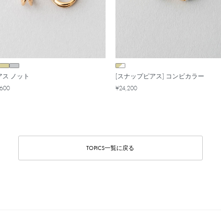
アス ノット
[スナップピアス] コンビカラー
,600
¥24,200
TOPICS一覧に戻る