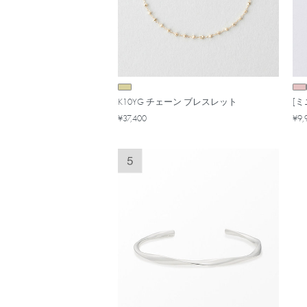
K10YG チェーン ブレスレット
[
¥37,400
¥9,