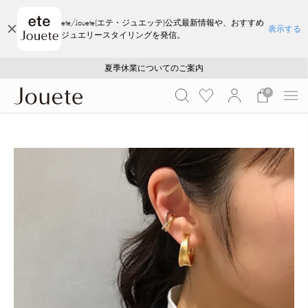
ete/Jouete(エテ・ジュエッテ)公式最新情報や、おすすめ
表示する
ジュエリースタイリングを発信。
ご注文いただいたお品物のお届け状況について
ご注文いただいたお品物のお届け状況について
夏季休業についてのご案内
WEB LIMITED ITEMS >>
採用のご案内
採用のご案内
0